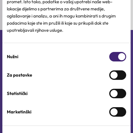
promet. Isto tako, podatke o vašoj upotrebi naše web-
lokacije dijelimo s partnerima za društvene medije,
oglašavanje i analizu, a oni ih mogu kombinirati s drugim
podacima koje ste im pružili ili koje su prikupili dok ste
upotrebljavali njihove usluge.
Mikrokosmos d.o.o.
O nama
Odabir
Nužni
pristanka
Sigurnost online plaćanja
Jobova 3, 21000 Split,
Croatia
Za postavke
Kontakt
Statistički
Uvjeti korištenja
Marketinški
Politika kolačića (EU)