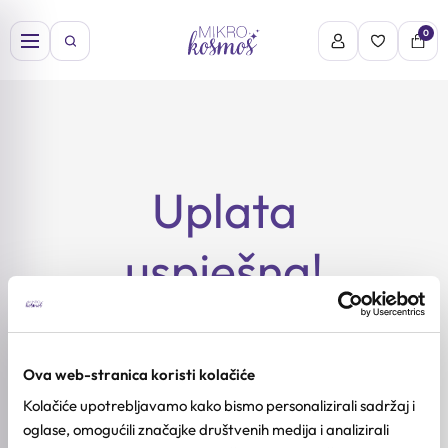
Skip
do
0
content
Uplata
uspješna!
Hvala vam na kupovini. Vaša
uplata je uspješno obrađena.
Potvrda je poslana na vašu e-
mail adresu.
Ova web-stranica koristi kolačiće
Kolačiće upotrebljavamo kako bismo personalizirali sadržaj i
Povratak na početnu stranicu
oglase, omogućili značajke društvenih medija i analizirali