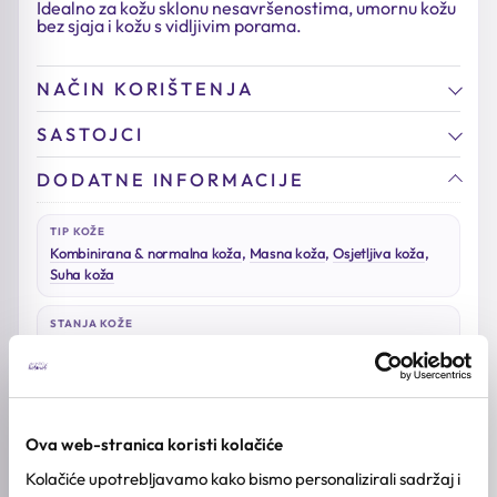
Idealno za kožu sklonu nesavršenostima, umornu kožu
bez sjaja i kožu s vidljivim porama.
NAČIN KORIŠTENJA
SASTOJCI
DODATNE INFORMACIJE
TIP KOŽE
Kombinirana & normalna koža
,
Masna koža
,
Osjetljiva koža
,
Suha koža
STANJA KOŽE
Pore
AKTIVNI SASTOJCI
AHA, Kaolin glina
Ova web-stranica koristi kolačiće
BREND
Kolačiće upotrebljavamo kako bismo personalizirali sadržaj i
Innisfree