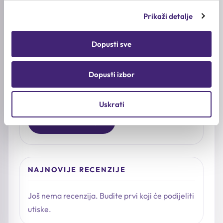
2★
0
Prikaži detalje
1★
0
Dopusti sve
Već ste isprobali proizvod?
Dopusti izbor
Podijelite šta vam se svidjelo, kakav je osjećaj na
koži i kome biste ga preporučili.
Uskrati
Napišite recenziju
NAJNOVIJE RECENZIJE
Još nema recenzija. Budite prvi koji će podijeliti
utiske.