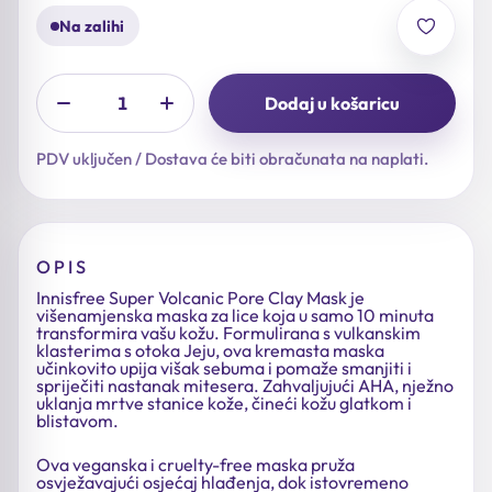
Na zalihi
Dodaj u košaricu
PDV uključen / Dostava će biti obračunata na naplati.
OPIS
Innisfree Super Volcanic Pore Clay Mask je
višenamjenska maska za lice koja u samo 10 minuta
transformira vašu kožu. Formulirana s vulkanskim
klasterima s otoka Jeju, ova kremasta maska
učinkovito upija višak sebuma i pomaže smanjiti i
spriječiti nastanak mitesera. Zahvaljujući AHA, nježno
uklanja mrtve stanice kože, čineći kožu glatkom i
blistavom.
Ova veganska i cruelty-free maska pruža
osvježavajući osjećaj hlađenja, dok istovremeno