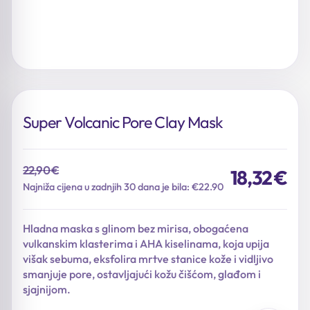
Super Volcanic Pore Clay Mask
22,90
€
18,32
€
Izvorna
Trenutna
Najniža cijena u zadnjih 30 dana je bila: €22.90
cijena
cijena
bila
je:
Hladna maska s glinom bez mirisa, obogaćena
je:
18,32 €.
vulkanskim klasterima i AHA kiselinama, koja upija
22,90 €.
višak sebuma, eksfolira mrtve stanice kože i vidljivo
smanjuje pore, ostavljajući kožu čišćom, glađom i
sjajnijom.