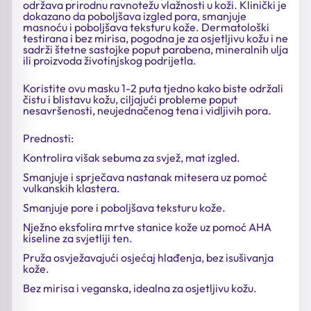
održava prirodnu ravnotežu vlažnosti u koži. Klinički je
dokazano da poboljšava izgled pora, smanjuje
masnoću i poboljšava teksturu kože. Dermatološki
testirana i bez mirisa, pogodna je za osjetljivu kožu i ne
sadrži štetne sastojke poput parabena, mineralnih ulja
ili proizvoda životinjskog podrijetla.
Koristite ovu masku 1-2 puta tjedno kako biste održali
čistu i blistavu kožu, ciljajući probleme poput
nesavršenosti, neujednačenog tena i vidljivih pora.
Prednosti:
Kontrolira višak sebuma za svjež, mat izgled.
Smanjuje i sprječava nastanak mitesera uz pomoć
vulkanskih klastera.
Smanjuje pore i poboljšava teksturu kože.
Nježno eksfolira mrtve stanice kože uz pomoć AHA
kiseline za svjetliji ten.
Pruža osvježavajući osjećaj hlađenja, bez isušivanja
kože.
Bez mirisa i veganska, idealna za osjetljivu kožu.