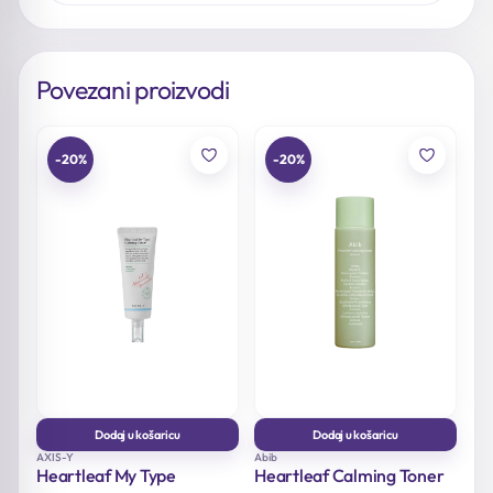
Povezani proizvodi
-20%
-20%
Dodaj u košaricu
Dodaj u košaricu
AXIS-Y
Abib
Heartleaf My Type
Heartleaf Calming Toner