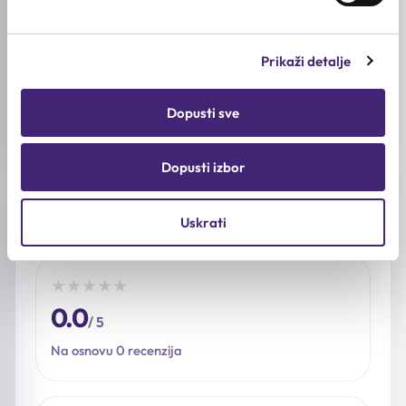
Beta-glukan, Kolagen, Niacinamid, Pantenol, PDRN, Peptidi
BREND
Prikaži detalje
Genabelle
KOLIČINA
Dopusti sve
100ml
Dopusti izbor
Recenzije (0)
Uskrati
★
★
★
★
★
0.0
/ 5
Na osnovu 0 recenzija