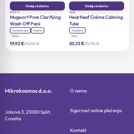
Dodaj u košaricu
Dodaj u košaricu
AXIS-Y
Abib
Mugwort Pore Clarifying
Heartleaf Crème Calming
Wash Off Pack
Tube
Kombinirana
Masna
Osjetljiva
100ml
75ml
€
€
24,90
€
25,90
€
19,92
20,72
Izvorna
Trenutna
Izvorna
Trenutna
cijena
cijena
cijena
cijena
bila
je:
bila
je:
je:
19,92 €.
je:
20,72 €.
24,90 €.
25,90 €.
Mikrokosmos d.o.o.
O nama
Sigurnost online plaćanja
Jobova 3, 21000 Split,
Croatia
Kontakt