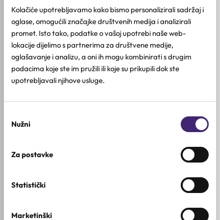
Lagana dvofazna serum maglica
Kolačiće upotrebljavamo kako bismo personalizirali sadržaj i
oglase, omogućili značajke društvenih medija i analizirali
Kombinacija uljne i vodene faze
promet. Isto tako, podatke o vašoj upotrebi naše web-
Ultra-fini raspršivač za ravnomjerno nanošenje
lokacije dijelimo s partnerima za društvene medije,
Ostavlja svjež, hidratiziran i sjajan finish bez
oglašavanje i analizu, a oni ih mogu kombinirati s drugim
ljepljivosti
podacima koje ste im pružili ili koje su prikupili dok ste
upotrebljavali njihove usluge.
NAČIN KORIŠTENJA
SASTOJCI
Odabir
Nužni
pristanka
DODATNE INFORMACIJE
TIP KOŽE
Za postavke
Kombinirana & normalna koža
,
Osjetljiva koža
,
Suha koža
STANJA KOŽE
Statistički
Dehidracija
Marketinški
AKTIVNI SASTOJCI