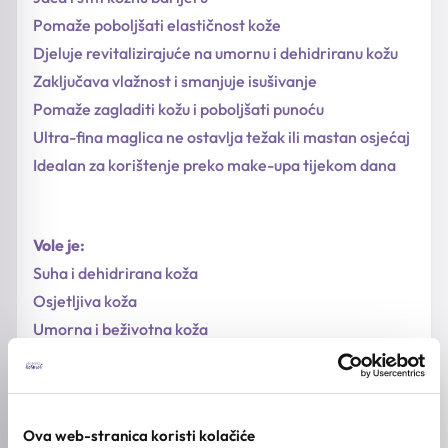
Pomaže poboljšati elastičnost kože
Djeluje revitalizirajuće na umornu i dehidriranu kožu
Zaključava vlažnost i smanjuje isušivanje
Pomaže zagladiti kožu i poboljšati punoću
Ultra-fina maglica ne ostavlja težak ili mastan osjećaj
Idealan za korištenje preko make-upa tijekom dana
Vole je:
Suha i dehidrirana koža
Osjetljiva koža
Umorna i beživotna koža
Koža kojoj nedostaje sjaj i elastičnost
Ova web-stranica koristi kolačiće
Tekstura: