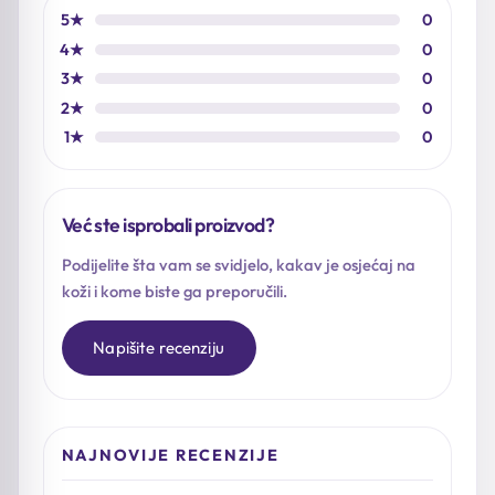
5★
0
4★
0
3★
0
2★
0
1★
0
Već ste isprobali proizvod?
Podijelite šta vam se svidjelo, kakav je osjećaj na
koži i kome biste ga preporučili.
Napišite recenziju
NAJNOVIJE RECENZIJE