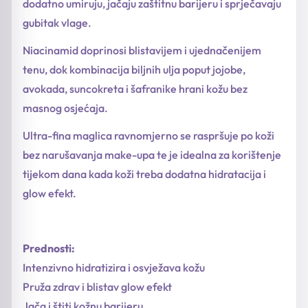
dodatno umiruju, jačaju zaštitnu barijeru i sprječavaju
gubitak vlage.
Niacinamid doprinosi blistavijem i ujednačenijem
tenu, dok kombinacija biljnih ulja poput jojobe,
avokada, suncokreta i šafranike hrani kožu bez
masnog osjećaja.
Ultra-fina maglica ravnomjerno se raspršuje po koži
bez narušavanja make-upa te je idealna za korištenje
tijekom dana kada koži treba dodatna hidratacija i
glow efekt.
Prednosti:
Intenzivno hidratizira i osvježava kožu
Pruža zdrav i blistav glow efekt
Jača i štiti kožnu barijeru