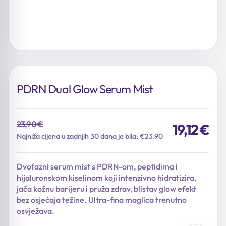
PDRN Dual Glow Serum Mist
23,90
€
19,12
€
Izvorna
Trenutna
Najniža cijena u zadnjih 30 dana je bila: €23.90
cijena
cijena
bila
je:
Dvofazni serum mist s PDRN-om, peptidima i
je:
19,12 €.
hijaluronskom kiselinom koji intenzivno hidratizira,
23,90 €.
jača kožnu barijeru i pruža zdrav, blistav glow efekt
bez osjećaja težine. Ultra-fina maglica trenutno
osvježava.