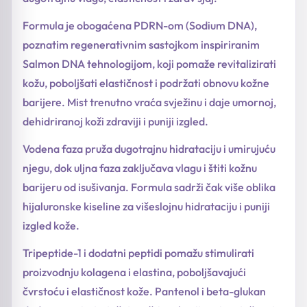
Formula je obogaćena PDRN-om (Sodium DNA),
poznatim regenerativnim sastojkom inspiriranim
Salmon DNA tehnologijom, koji pomaže revitalizirati
kožu, poboljšati elastičnost i podržati obnovu kožne
barijere. Mist trenutno vraća svježinu i daje umornoj,
dehidriranoj koži zdraviji i puniji izgled.
Vodena faza pruža dugotrajnu hidrataciju i umirujuću
njegu, dok uljna faza zaključava vlagu i štiti kožnu
barijeru od isušivanja. Formula sadrži čak više oblika
hijaluronske kiseline za višeslojnu hidrataciju i puniji
izgled kože.
Tripeptide-1 i dodatni peptidi pomažu stimulirati
proizvodnju kolagena i elastina, poboljšavajući
čvrstoću i elastičnost kože. Pantenol i beta-glukan