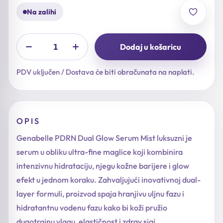
Na zalihi
Dodaj u košaricu
PDV uključen / Dostava će biti obračunata na naplati.
OPIS
Genabelle PDRN Dual Glow Serum Mist luksuzni je
serum u obliku ultra-fine maglice koji kombinira
intenzivnu hidrataciju, njegu kožne barijere i glow
efekt u jednom koraku. Zahvaljujući inovativnoj dual-
layer formuli, proizvod spaja hranjivu uljnu fazu i
hidratantnu vodenu fazu kako bi koži pružio
dugotrajnu vlagu, elastičnost i zdrav sjaj.