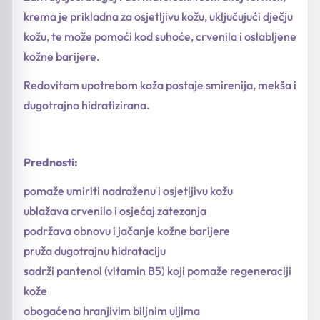
krema je prikladna za osjetljivu kožu, uključujući dječju
kožu, te može pomoći kod suhoće, crvenila i oslabljene
kožne barijere.
Redovitom upotrebom koža postaje smirenija, mekša i
dugotrajno hidratizirana.
Prednosti:
pomaže umiriti nadraženu i osjetljivu kožu
ublažava crvenilo i osjećaj zatezanja
podržava obnovu i jačanje kožne barijere
pruža dugotrajnu hidrataciju
sadrži pantenol (vitamin B5) koji pomaže regeneraciji
kože
obogaćena hranjivim biljnim uljima