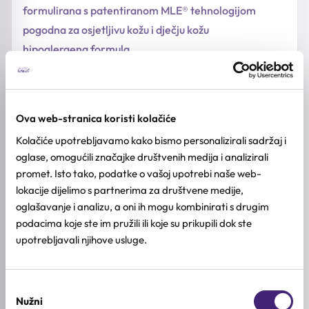
formulirana s patentiranom MLE® tehnologijom
pogodna za osjetljivu kožu i dječju kožu
hipoalergena formula
NAČIN KORIŠTENJA
SASTOJCI
Ova web-stranica koristi kolačiće
Kolačiće upotrebljavamo kako bismo personalizirali sadržaj i
DODATNE INFORMACIJE
oglase, omogućili značajke društvenih medija i analizirali
promet. Isto tako, podatke o vašoj upotrebi naše web-
TIP KOŽE
Kombinirana & normalna koža
,
Osjetljiva koža
,
Suha koža
lokacije dijelimo s partnerima za društvene medije,
oglašavanje i analizu, a oni ih mogu kombinirati s drugim
STANJA KOŽE
podacima koje ste im pružili ili koje su prikupili dok ste
Crvenilo, Dehidracija
upotrebljavali njihove usluge.
AKTIVNI SASTOJCI
Grožđe, Jojoba, Pantenol, Zeleni čaj
Odabir
Nužni
pristanka
BREND