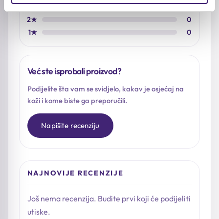
3★
0
2★
0
1★
0
Već ste isprobali proizvod?
Podijelite šta vam se svidjelo, kakav je osjećaj na
koži i kome biste ga preporučili.
Napišite recenziju
NAJNOVIJE RECENZIJE
Još nema recenzija. Budite prvi koji će podijeliti
utiske.