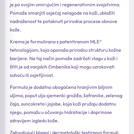
je po svojim umirujućim i regenerativnim svojstvima.
Pomaže smanjiti osjećaj nelagode na koži, ublažiti
nadraženost te potaknuti prirodne procese obnove
kože.
Krema je formulirana s patentiranom MLE®
tehnologijom, koja oponaša prirodnu strukturu kožne
barijere. Na taj način pomaže zadržati vlagu u koži i
štiti je od vanjskih čimbenika koji mogu uzrokovati
suhoću ili osjetljivost.
Formula je dodatno obogaćena hranjivim biljnim
uljima, poput ulja sjemenki grožđa, šafranike, zelenog
čaja, suncokreta i jojobe, koja koži pružaju dodatnu
njegu, pomažu u očuvanju hidratacije i doprinose
zdravijem izgledu kože.
Zahvaljujući blagoj i dermatološki testiranoj formuli,