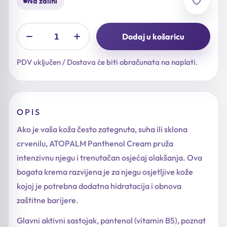
Na zalihi
Dodaj u košaricu
PDV uključen / Dostava će biti obračunata na naplati.
OPIS
Ako je vaša koža često zategnuta, suha ili sklona
crvenilu, ATOPALM Panthenol Cream pruža
intenzivnu njegu i trenutačan osjećaj olakšanja. Ova
bogata krema razvijena je za njegu osjetljive kože
kojoj je potrebna dodatna hidratacija i obnova
zaštitne barijere.
Glavni aktivni sastojak, pantenol (vitamin B5), poznat