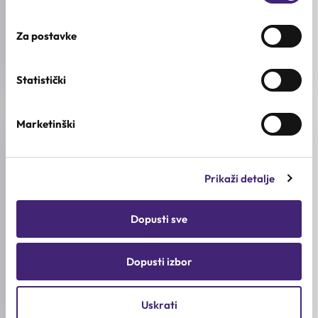
ATOPALM
Za postavke
KOLIČINA
80ml
Statistički
Marketinški
Recenzije (0)
Prikaži detalje
★
★
★
★
★
0.0
/ 5
Dopusti sve
Na osnovu 0 recenzija
Dopusti izbor
5★
0
Uskrati
4★
0