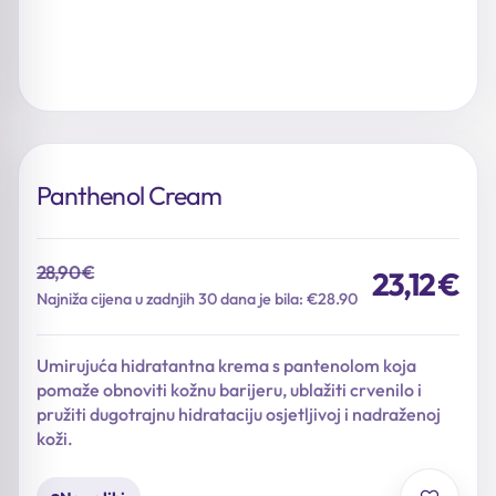
Panthenol Cream
28,90
€
23,12
€
Izvorna
Trenutna
Najniža cijena u zadnjih 30 dana je bila: €28.90
cijena
cijena
bila
je:
Umirujuća hidratantna krema s pantenolom koja
je:
23,12 €.
pomaže obnoviti kožnu barijeru, ublažiti crvenilo i
28,90 €.
pružiti dugotrajnu hidrataciju osjetljivoj i nadraženoj
koži.