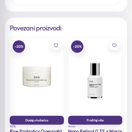
Povezani proizvodi
-20%
-20%
Dodaj u košaricu
Pročitaj više
Abib
Anua
Rice Probiotics Overnight
Nano Retinol 0.3% + Niacin