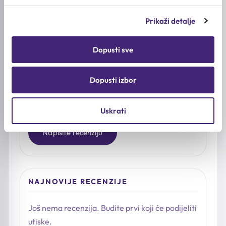
3★
0
Prikaži detalje
2★
0
1★
0
Dopusti sve
Već ste isprobali proizvod?
Dopusti izbor
Podijelite šta vam se svidjelo, kakav je osjećaj na
koži i kome biste ga preporučili.
Uskrati
Napišite recenziju
NAJNOVIJE RECENZIJE
Još nema recenzija. Budite prvi koji će podijeliti
utiske.