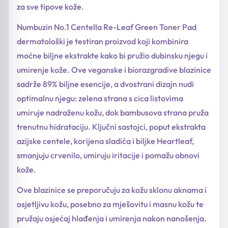
za sve tipove kože.
Numbuzin No.1 Centella Re-Leaf Green Toner Pad
dermatološki je testiran proizvod koji kombinira
moćne biljne ekstrakte kako bi pružio dubinsku njegu i
umirenje kože. Ove veganske i biorazgradive blazinice
sadrže 89% biljne esencije, a dvostrani dizajn nudi
optimalnu njegu: zelena strana s cica listovima
umiruje nadraženu kožu, dok bambusova strana pruža
trenutnu hidrataciju. Ključni sastojci, poput ekstrakta
azijske centele, korijena sladića i biljke Heartleaf,
smanjuju crvenilo, umiruju iritacije i pomažu obnovi
kože.
Ove blazinice se preporučuju za kožu sklonu aknama i
osjetljivu kožu, posebno za mješovitu i masnu kožu te
pružaju osjećaj hlađenja i umirenja nakon nanošenja.