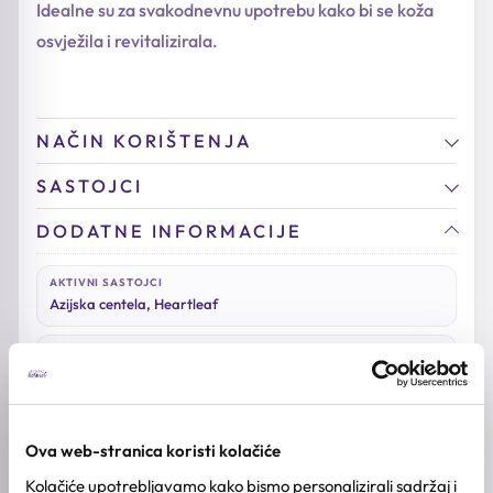
Idealne su za svakodnevnu upotrebu kako bi se koža
osvježila i revitalizirala.
NAČIN KORIŠTENJA
SASTOJCI
DODATNE INFORMACIJE
AKTIVNI SASTOJCI
Azijska centela, Heartleaf
TIP KOŽE
Kombinirana & normalna koža
,
Masna koža
,
Osjetljiva koža
STANJA KOŽE
Akne, Crvenilo
Ova web-stranica koristi kolačiće
Kolačiće upotrebljavamo kako bismo personalizirali sadržaj i
BREND