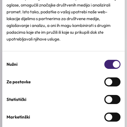
oglase, omogućili značajke društvenih medija i analizirali
numbuzin
promet. Isto tako, podatke o vašoj upotrebi naše web-
lokacije dijelimo s partnerima za društvene medije,
KOLIČINA
70kom
oglašavanje i analizu, a oni ih mogu kombinirati s drugim
podacima koje ste im pružili ili koje su prikupili dok ste
upotrebljavali njihove usluge.
Recenzije (0)
Odabir
Nužni
pristanka
★
★
★
★
★
Za postavke
0.0
/ 5
Na osnovu 0 recenzija
Statistički
Marketinški
5★
0
4★
0