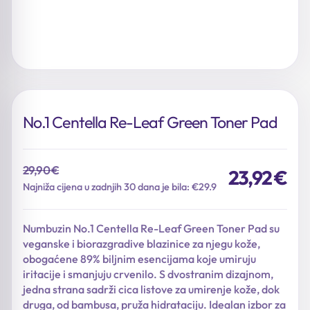
No.1 Centella Re-Leaf Green Toner Pad
29,90
€
23,92
€
Izvorna
Trenutna
Najniža cijena u zadnjih 30 dana je bila: €29.9
cijena
cijena
bila
je:
Numbuzin No.1 Centella Re-Leaf Green Toner Pad su
je:
23,92 €.
veganske i biorazgradive blazinice za njegu kože,
29,90 €.
obogaćene 89% biljnim esencijama koje umiruju
iritacije i smanjuju crvenilo. S dvostranim dizajnom,
jedna strana sadrži cica listove za umirenje kože, dok
druga, od bambusa, pruža hidrataciju. Idealan izbor za