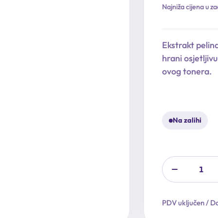
Izvorna
Trenutna
Najniža cijena u za
cijena
cijena
bila
je:
Ekstrakt pelin
je:
19,12 €.
hrani osjetljiv
23,90 €.
ovog tonera.
Na zalihi
PDV uključen / Do