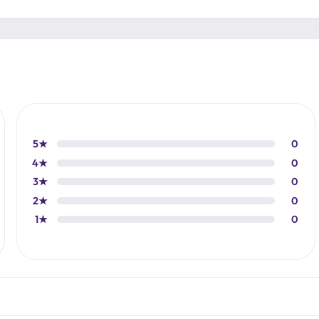
5★
0
4★
0
3★
0
2★
0
1★
0