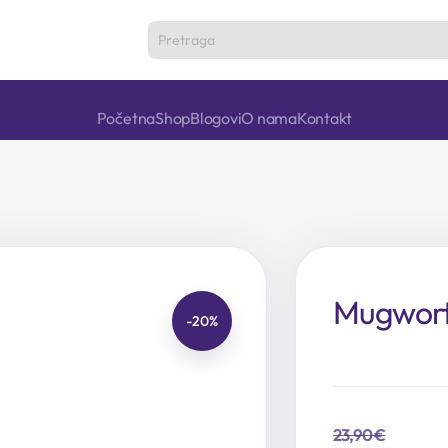
Početna
Shop
Blogovi
O nama
Kontakt
Mugwort
-20%
23,90
€