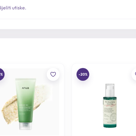
jeliti utiske.
0%
-20%