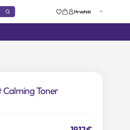
Hrvatski
 Calming Toner
19,12
€