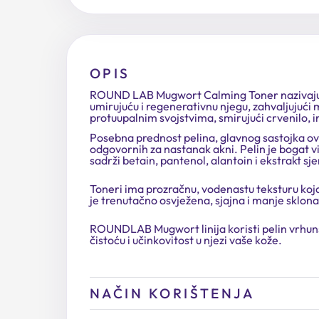
OPIS
ROUND LAB Mugwort Calming Toner nazivaju sv
umirujuću i regenerativnu njegu, zahvaljujući 
protuupalnim svojstvima, smirujući crvenilo, 
Posebna prednost pelina, glavnog sastojka ovo
odgovornih za nastanak akni. Pelin je bogat v
sadrži betain, pantenol, alantoin i ekstrakt sj
Toneri ima prozračnu, vodenastu teksturu koja 
je trenutačno osvježena, sjajna i manje sklo
ROUNDLAB Mugwort linija koristi pelin vrhuns
čistoću i učinkovitost u njezi vaše kože.
NAČIN KORIŠTENJA