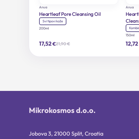
Anua
Anua
Heartleaf Pore Cleansing Oil
Heart
Clean
Svi tipovi kože
Kombi
200ml
150ml
17,52
12,72
€
21,90
€
Izvorna
Trenutna
cijena
cijena
bila
je:
je:
17,52 €.
21,90 €.
Mikrokosmos d.o.o.
Jobova 3, 21000 Split, Croatia