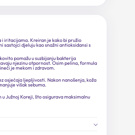
ritacijama. Kreiran je kako bi pružio
 sastojci djeluju kao snažni antioksidansi s
kovito pomažu u suzbijanju bakterija
žavaju njezinu otpornost. Osim pelina, formula
 čineći je mekom i zdravom.
ez osjećaja ljepljivosti. Nakon nanošenja, koža
smanjuje višak sebuma.
 u Južnoj Koreji, što osigurava maksimalnu