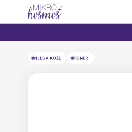
Skip
do
content
NJEGA KOŽE
TONERI