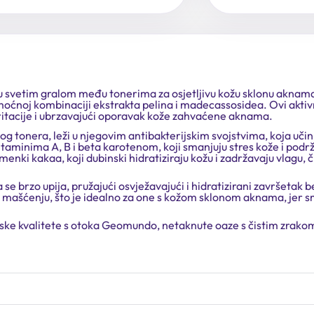
etim gralom među tonerima za osjetljivu kožu sklonu aknama i i
moćnoj kombinaciji ekstrakta pelina i madecassosidea. Ovi aktivni
iritacije i ubrzavajući oporavak kože zahvaćene aknama.
g tonera, leži u njegovim antibakterijskim svojstvima, koja učin
itaminima A, B i beta karotenom, koji smanjuju stres kože i podr
emenki kakaa, koji dubinski hidratiziraju kožu i zadržavaju vlagu,
se brzo upija, pružajući osvježavajući i hidratizirani završetak b
na mašćenju, što je idealno za one s kožom sklonom aknama, jer 
ke kvalitete s otoka Geomundo, netaknute oaze s čistim zrakom