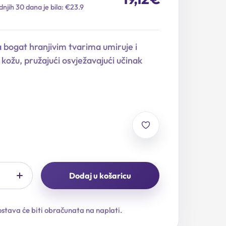
dnjih 30 dana je bila: €23.9
a bogat hranjivim tvarima umiruje i
u kožu, pružajući osvježavajući učinak
Dodaj u košaricu
stava će biti obračunata na naplati.