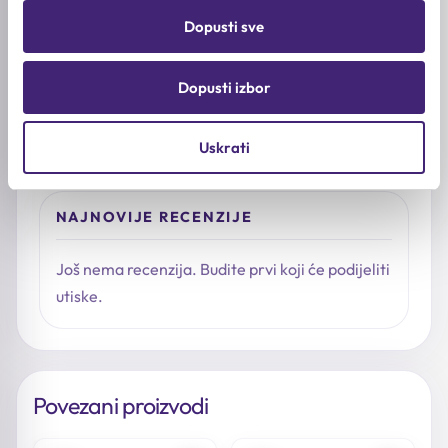
Već ste isprobali proizvod?
Dopusti sve
Podijelite šta vam se svidjelo, kakav je osjećaj na
koži i kome biste ga preporučili.
Dopusti izbor
Napišite recenziju
Uskrati
NAJNOVIJE RECENZIJE
Još nema recenzija. Budite prvi koji će podijeliti
utiske.
Povezani proizvodi