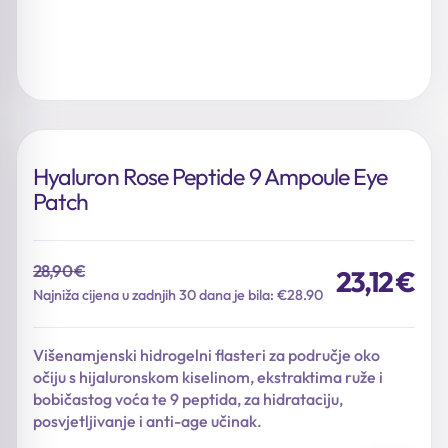
Hyaluron Rose Peptide 9 Ampoule Eye
Patch
28,90
€
23,12
€
Izvorna
Trenutna
Najniža cijena u zadnjih 30 dana je bila: €28.90
cijena
cijena
bila
je:
Višenamjenski hidrogelni flasteri za područje oko
je:
23,12 €.
očiju s hijaluronskom kiselinom, ekstraktima ruže i
28,90 €.
bobičastog voća te 9 peptida, za hidrataciju,
posvjetljivanje i anti-age učinak.