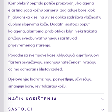
Kompleks 9 peptida potiče proizvodnju kolagena i
elastina, jača kožnu barijeru i zaglađuje bore, dok
hijaluronska kiselina u više oblika zadržava vlažnost u
dubljim slojevima kože. Dodatni sastojci poput
kolagena, alantoina, probiotika i biljnih ekstrakata
pružaju sveobuhvatnu njegu i zaštitu od
prijevremenog starenja.
Pogodni za sve tipove kože, uključujući osjetljivu, ovi
flasteri osvježavaju, smanjuju natečenost i vraćaju
očima odmoran i blistav izgled.
Djelovanje:
hidratiziraju, posvjetljuju, učvršćuju,
smanjuju bore, revitaliziraju kožu.
NAČIN KORIŠTENJA
SASTOJCI