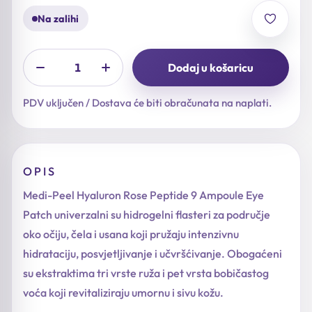
Na zalihi
Dodaj u košaricu
PDV uključen / Dostava će biti obračunata na naplati.
OPIS
Medi-Peel Hyaluron Rose Peptide 9 Ampoule Eye
Patch univerzalni su hidrogelni flasteri za područje
oko očiju, čela i usana koji pružaju intenzivnu
hidrataciju, posvjetljivanje i učvršćivanje. Obogaćeni
su ekstraktima tri vrste ruža i pet vrsta bobičastog
voća koji revitaliziraju umornu i sivu kožu.