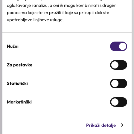
oglašavanje i analizu, a oni ih mogu kombinirati s drugim
podacima koje ste im pružili ili koje su prikupili dok ste
Recenzije (0)
upotrebljavali njihove usluge.
★
★
★
★
★
Odabir
0.0
Nužni
pristanka
/ 5
Na osnovu 0 recenzija
Za postavke
5★
0
Statistički
4★
0
3★
0
Marketinški
2★
0
1★
0
Prikaži detalje