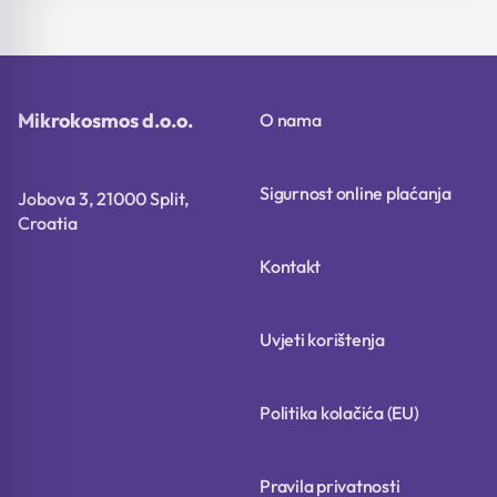
je:
18,32 €.
je:
19,92 €.
22,90 €.
24,90 €.
Mikrokosmos d.o.o.
O nama
Sigurnost online plaćanja
Jobova 3, 21000 Split,
Croatia
Kontakt
Uvjeti korištenja
Politika kolačića (EU)
Pravila privatnosti