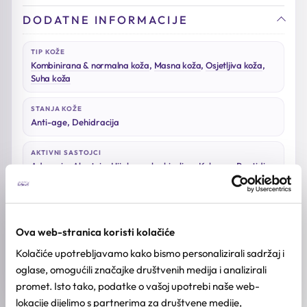
DODATNE INFORMACIJE
TIP KOŽE
Kombinirana & normalna koža
,
Masna koža
,
Osjetljiva koža
,
Suha koža
STANJA KOŽE
Anti-age, Dehidracija
AKTIVNI SASTOJCI
Adenozin, Alantoin, Hijaluronska kiselina, Kolagen, Peptidi,
Probiotici
BREND
MEDI-PEEL
Ova web-stranica koristi kolačiće
Kolačiće upotrebljavamo kako bismo personalizirali sadržaj i
KOLIČINA
60kom
oglase, omogućili značajke društvenih medija i analizirali
promet. Isto tako, podatke o vašoj upotrebi naše web-
lokacije dijelimo s partnerima za društvene medije,