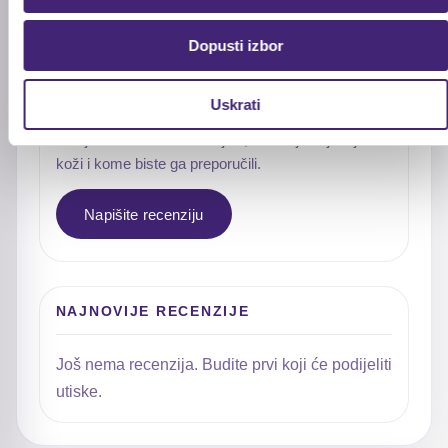
1★
0
Dopusti izbor
Već ste isprobali proizvod?
Uskrati
Podijelite šta vam se svidjelo, kakav je osjećaj na
koži i kome biste ga preporučili.
Napišite recenziju
NAJNOVIJE RECENZIJE
Još nema recenzija. Budite prvi koji će podijeliti
utiske.