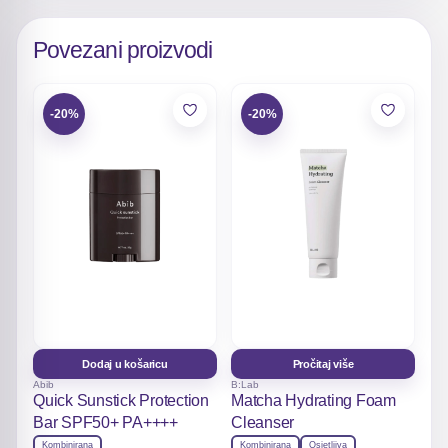
Povezani proizvodi
-20%
-20%
Dodaj u košaricu
Pročitaj više
Abib
B:Lab
Quick Sunstick Protection
Matcha Hydrating Foam
Bar SPF50+ PA++++
Cleanser
Kombinirana
Kombinirana
Osjetljiva