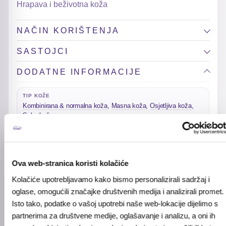
Hrapava i beživotna koža
NAČIN KORIŠTENJA
SASTOJCI
DODATNE INFORMACIJE
TIP KOŽE
Kombinirana & normalna koža
,
Masna koža
,
Osjetljiva koža
,
Suha koža
STANJA KOŽE
Dehidracija
Ova web-stranica koristi kolačiće
AKTIVNI SASTOJCI
Kolačiće upotrebljavamo kako bismo personalizirali sadržaj i
Alantoin, Hijaluronska kiselina, PHA
oglase, omogućili značajke društvenih medija i analizirali promet.
BREND
Isto tako, podatke o vašoj upotrebi naše web-lokacije dijelimo s
ma:nyo
partnerima za društvene medije, oglašavanje i analizu, a oni ih