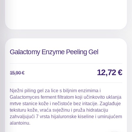
Galactomy Enzyme Peeling Gel
12,72
€
15,90
€
Izvorna
Trenutna
cijena
cijena
bila
je:
Nježni piling gel za lice s biljnim enzimima i
je:
12,72 €.
Galactomyces ferment filtratom koji učinkovito uklanja
15,90 €.
mrtve stanice kože i nečistoće bez iritacije. Zaglađuje
teksturu kože, vraća svježinu i pruža hidrataciju
zahvaljujući 7 vrsta hijaluronske kiseline i umirujućem
alantoinu.