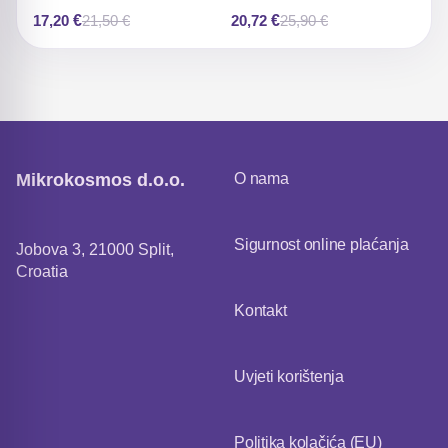
17,20
€
20,72
€
21,50
€
25,90
€
Izvorna
Trenutna
Izvorna
Trenutna
cijena
cijena
cijena
cijena
bila
je:
bila
je:
je:
17,20 €.
je:
20,72 €.
21,50 €.
25,90 €.
Mikrokosmos d.o.o.
O nama
Sigurnost online plaćanja
Jobova 3, 21000 Split,
Croatia
Kontakt
Uvjeti korištenja
Politika kolačića (EU)