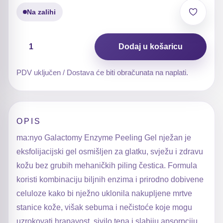
Na zalihi
Galactomy
Dodaj u košaricu
Enzyme
Peeling
Gel
PDV uključen / Dostava će biti obračunata na naplati.
količina
OPIS
ma:nyo Galactomy Enzyme Peeling Gel nježan je
eksfolijacijski gel osmišljen za glatku, svježu i zdravu
kožu bez grubih mehaničkih piling čestica. Formula
koristi kombinaciju biljnih enzima i prirodno dobivene
celuloze kako bi nježno uklonila nakupljene mrtve
stanice kože, višak sebuma i nečistoće koje mogu
uzrokovati hrapavost, sivilo tena i slabiju apsorpciju