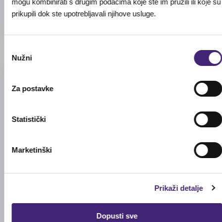
mogu kombinirati s drugim podacima koje ste im pružili ili koje su
KOLIČINA
prikupili dok ste upotrebljavali njihove usluge.
75ml
Odabir
Nužni
pristanka
Recenzije (0)
Za postavke
★
★
★
★
★
Statistički
0.0
/ 5
Na osnovu 0 recenzija
Marketinški
5★
0
Prikaži detalje
4★
0
3★
0
Dopusti sve
2★
0