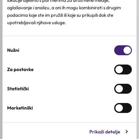
lokacije dijelimo s partnerima za društvene medije,
oglašavanje i analizu, a oni ih mogu kombinirati s drugim
podacima koje ste im pružili ili koje su prikupili dok ste
Recenzije (0)
upotrebljavali njihove usluge.
★
★
★
★
★
Odabir
0.0
Nužni
pristanka
/ 5
Na osnovu 0 recenzija
Za postavke
5★
0
Statistički
4★
0
3★
0
Marketinški
2★
0
1★
0
Prikaži detalje