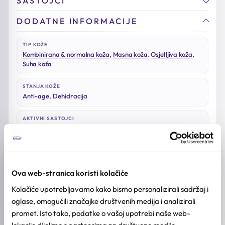
SASTOJCI
DODATNE INFORMACIJE
TIP KOŽE
Kombinirana & normalna koža
,
Masna koža
,
Osjetljiva koža
,
Suha koža
STANJA KOŽE
Anti-age, Dehidracija
AKTIVNI SASTOJCI
Azijska centela, Glicerin, Kolagen, Madecassoside,
Niacinamid, Propolis
BREND
VT Cosmetics
Ova web-stranica koristi kolačiće
Kolačiće upotrebljavamo kako bismo personalizirali sadržaj i
KOLIČINA
oglase, omogućili značajke društvenih medija i analizirali
50ml
promet. Isto tako, podatke o vašoj upotrebi naše web-