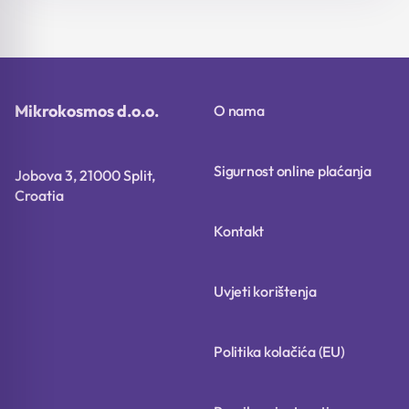
je:
3,92 €.
je:
17,52 €.
4,90 €.
21,90 €.
Mikrokosmos d.o.o.
O nama
Sigurnost online plaćanja
Jobova 3, 21000 Split,
Croatia
Kontakt
Uvjeti korištenja
Politika kolačića (EU)