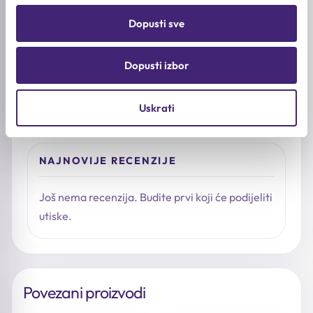
Već ste isprobali proizvod?
Dopusti sve
Podijelite šta vam se svidjelo, kakav je osjećaj na
koži i kome biste ga preporučili.
Dopusti izbor
Napišite recenziju
Uskrati
NAJNOVIJE RECENZIJE
Još nema recenzija. Budite prvi koji će podijeliti
utiske.
Povezani proizvodi