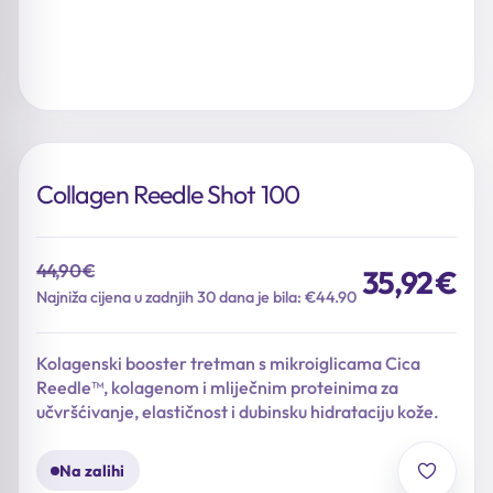
Collagen Reedle Shot 100
44,90
€
35,92
€
Izvorna
Trenutna
Najniža cijena u zadnjih 30 dana je bila: €44.90
cijena
cijena
bila
je:
Kolagenski booster tretman s mikroiglicama Cica
je:
35,92 €.
Reedle™, kolagenom i mliječnim proteinima za
44,90 €.
učvršćivanje, elastičnost i dubinsku hidrataciju kože.
Na zalihi