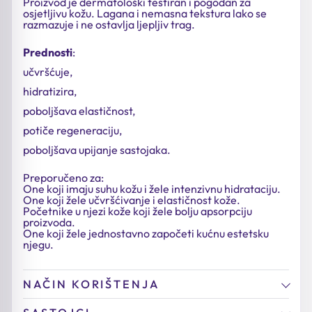
Proizvod je dermatološki testiran i pogodan za
osjetljivu kožu. Lagana i nemasna tekstura lako se
razmazuje i ne ostavlja ljepljiv trag.
Prednosti
:
učvršćuje,
hidratizira,
poboljšava elastičnost,
potiče regeneraciju,
poboljšava upijanje sastojaka.
Preporučeno za:
One koji imaju suhu kožu i žele intenzivnu hidrataciju.
One koji žele učvršćivanje i elastičnost kože.
Početnike u njezi kože koji žele bolju apsorpciju
proizvoda.
One koji žele jednostavno započeti kućnu estetsku
njegu.
NAČIN KORIŠTENJA