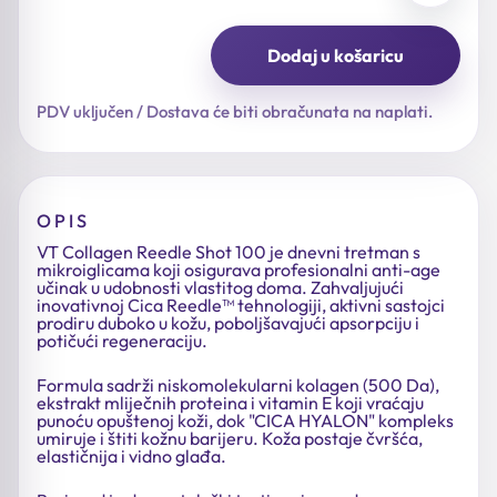
Dodaj u košaricu
Collagen
Reedle
Shot
PDV uključen / Dostava će biti obračunata na naplati.
100
količina
OPIS
VT Collagen Reedle Shot 100 je dnevni tretman s
mikroiglicama koji osigurava profesionalni anti-age
učinak u udobnosti vlastitog doma. Zahvaljujući
inovativnoj Cica Reedle™ tehnologiji, aktivni sastojci
prodiru duboko u kožu, poboljšavajući apsorpciju i
potičući regeneraciju.
Formula sadrži niskomolekularni kolagen (500 Da),
ekstrakt mliječnih proteina i vitamin E koji vraćaju
punoću opuštenoj koži, dok "CICA HYALON" kompleks
umiruje i štiti kožnu barijeru. Koža postaje čvršća,
elastičnija i vidno glađa.