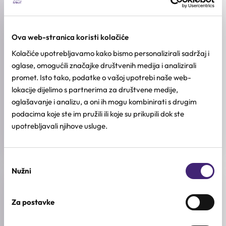
TIP KOSE
Normalna kosa, Suha kosa
Ova web-stranica koristi kolačiće
Kolačiće upotrebljavamo kako bismo personalizirali sadržaj i
AKTIVNI SASTOJCI
Aminokiseline, Arganovo ulje, Keratin, Kolagen, Makadamija
oglase, omogućili značajke društvenih medija i analizirali
promet. Isto tako, podatke o vašoj upotrebi naše web-
BREND
lokacije dijelimo s partnerima za društvene medije,
CONTENTLY
oglašavanje i analizu, a oni ih mogu kombinirati s drugim
podacima koje ste im pružili ili koje su prikupili dok ste
KOLIČINA
upotrebljavali njihove usluge.
150ml
Odabir
Nužni
pristanka
Recenzije (1)
Za postavke
★
★
★
★
★