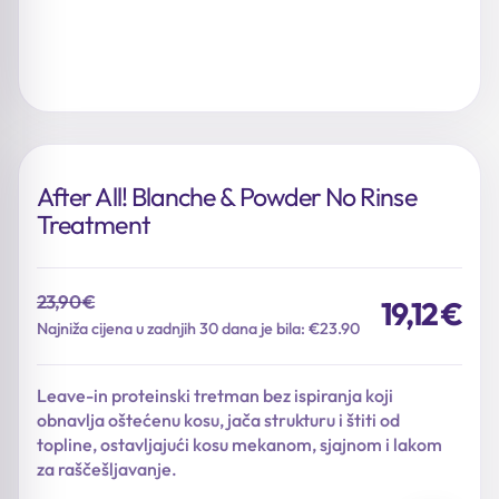
After All! Blanche & Powder No Rinse
Treatment
23,90
€
19,12
€
Izvorna
Trenutna
Najniža cijena u zadnjih 30 dana je bila: €23.90
cijena
cijena
bila
je:
Leave-in proteinski tretman bez ispiranja koji
je:
19,12 €.
obnavlja oštećenu kosu, jača strukturu i štiti od
23,90 €.
topline, ostavljajući kosu mekanom, sjajnom i lakom
za raščešljavanje.